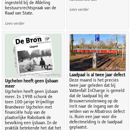
ingesteld bij de Afdeling
bestuursrechtspraak van de
Lees verder
Raad van State.
Lees verder
© WilMar Press
Laadpaal is al twee jaar defect
© De Bron/Theo Logtenberg
Deze maand is het precies
Ugchelen heeft geen ijsbaan
twee jaar geleden dat bij
meer
Vattenfall InCharge is gemeld
Ugchelen heeft geen ijsbaan
dat de laadpaal bij de
meer. In 1998 schonk de
Brouwersmolenweg op de
toen 100-jarige Vrijwillige
inrit naar de ingang van de
Brandweer Ugchelen met
velden van vv Albatross defect
financiële hulp van de
is. Ruim een jaar voor die
plaatselijke Rabobank de
defectmelding is de laadpaal
bevolking een ijsbaan. In de
geplaatst.
praktijk betekende het dat het