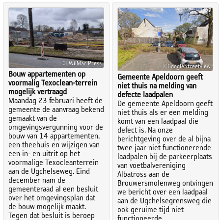
© WilMar Press
©GoogleStreetview
Bouw appartementen op
Gemeente Apeldoorn geeft
voormalig Texoclean-terrein
niet thuis na melding van
mogelijk vertraagd
defecte laadpalen
Maandag 23 februari heeft de
De gemeente Apeldoorn geeft
gemeente de aanvraag bekend
niet thuis als er een melding
gemaakt van de
komt van een laadpaal die
omgevingsvergunning voor de
defect is. Na onze
bouw van 14 appartementen,
berichtgeving over de al bijna
een theehuis en wijzigen van
twee jaar niet functionerende
een in- en uitrit op het
laadpalen bij de parkeerplaats
voormalige Texocleanterrein
van voetbalvereniging
aan de Ugchelseweg. Eind
Albatross aan de
december nam de
Brouwersmolenweg ontvingen
gemeenteraad al een besluit
we bericht over een laadpaal
over het omgevingsplan dat
aan de Ugchelsegrensweg die
de bouw mogelijk maakt.
ook geruime tijd niet
Tegen dat besluit is beroep
functioneerde.