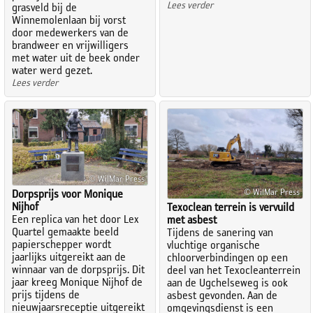
Lees verder
grasveld bij de
Winnemolenlaan bij vorst
door medewerkers van de
brandweer en vrijwilligers
met water uit de beek onder
water werd gezet.
Lees verder
© WilMar Press
© WilMar Press
Dorpsprijs voor Monique
Nijhof
Texoclean terrein is vervuild
Een replica van het door Lex
met asbest
Quartel gemaakte beeld
Tijdens de sanering van
papierschepper wordt
vluchtige organische
jaarlijks uitgereikt aan de
chloorverbindingen op een
winnaar van de dorpsprijs. Dit
deel van het Texocleanterrein
jaar kreeg Monique Nijhof de
aan de Ugchelseweg is ook
prijs tijdens de
asbest gevonden. Aan de
nieuwjaarsreceptie uitgereikt
omgevingsdienst is een