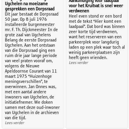
Aankondiging voor laadpaal
Ugchelen na moeizame
voor het Kruitvat is snel weer
gesprekken een Dorpsraad
verdwenen
Dit jaar bestaat de Dorpsraad
Heel even stond er een bord
50 jaar. Op 8 juli 1976
met de tekst “Hier komt een
installeerde burgemeester
laadpaal”. Dat bord was binnen
mr. F. Th. Dijckmeester In de
zeer korte tijd verdwenen,
grote zaal van Ugchelens
want het reserveren van een
Belang de eerste Dorpsraad
parkeerplek voor langdurig
Ugchelen. Aan het ontstaan
laden op een plek waar toch al
van die Dorpsraad ging een
weinig parkeerplaatsen zijn
ruim drie jaar lange periode
heeft geen vrienden.
van veel praten vooraf om,
Lees verder
volgens de Nieuwe
Apeldoornse Courant van 11
maart 1975 “Huizenhoge
meningsverschillen”, te
overwinnen. Jan Onnes was,
met een aantal andere
inwoners van Ugchelen, de
initiatiefnemer. We doken
samen met deze oud-inwoner
van Ugchelen in de archieven
van die tijd.
Lees verder