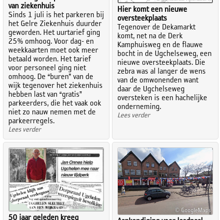
van ziekenhuis
Hier komt een nieuwe
Sinds 1 juli is het parkeren bij
oversteekplaats
het Gelre Ziekenhuis duurder
Tegenover de Dekamarkt
geworden. Het uurtarief ging
komt, net na de Derk
25% omhoog. Voor dag- en
Kamphuisweg en de flauwe
weekkaarten moet ook meer
bocht in de Ugchelseweg, een
betaald worden. Het tarief
nieuwe oversteekplaats. Die
voor personeel ging niet
zebra was al langer de wens
omhoog. De “buren” van de
van de omwonenden want
wijk tegenover het ziekenhuis
daar de Ugchelseweg
hebben last van “gratis”
oversteken is een hachelijke
parkeerders, die het vaak ook
onderneming.
niet zo nauw nemen met de
Lees verder
parkeerregels.
Lees verder
© WilMar Press
© GoogleMaps
50 jaar geleden kreeg