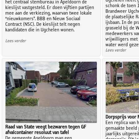
Ugchelen heeft 
het centraal stembureau in Apeldoorn de
schonk de toen 1
kieslijst vastgesteld. Er doen vijftien partijen
Brandweer Ugche
mee aan de verkiezing, waarvan twee lokale
de plaatselijke 
“nieuwkomers”. BBB en Nieuw Sociaal
ijsbaan. In de pr
Contract (NSC). De kieslijst telt negen
grasveld bij de 
kandidaten die in Ugchelen wonen.
medewerkers va
vrijwilligers me
Lees verder
water werd gezet
Lees verder
Dorpsprijs voor 
© Google Maps
Een replica van 
Raad van State veegt bezwaren tegen GF
gemaakte beeld 
afvalcontainer resoluut van tafel
jaarlijks uitgere
De gemeente Apeldoorn mag een