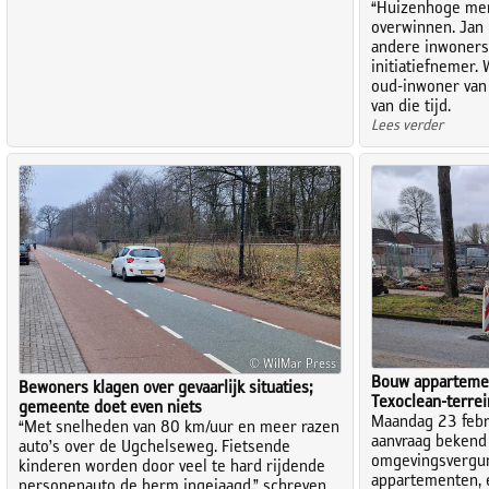
“Huizenhoge meni
overwinnen. Jan 
andere inwoners
initiatiefnemer
oud-inwoner van
van die tijd.
Lees verder
© WilMar Press
Bouw apparteme
Bewoners klagen over gevaarlijk situaties;
Texoclean-terrei
gemeente doet even niets
Maandag 23 febr
“Met snelheden van 80 km/uur en meer razen
aanvraag bekend
auto’s over de Ugchelseweg. Fietsende
omgevingsvergun
kinderen worden door veel te hard rijdende
appartementen, e
personenauto de berm ingejaagd,” schreven