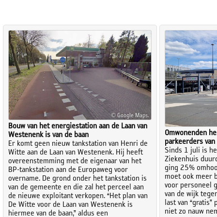
© Google Maps.
Bouw van het energiestation aan de Laan van
Omwonenden hebb
Westenenk is van de baan
parkeerders van
Er komt geen nieuw tankstation van Henri de
Sinds 1 juli is h
Witte aan de Laan van Westenenk. Hij heeft
Ziekenhuis duur
overeenstemming met de eigenaar van het
ging 25% omhoog
BP-tankstation aan de Europaweg voor
moet ook meer be
overname. De grond onder het tankstation is
voor personeel g
van de gemeente en die zal het perceel aan
van de wijk tege
de nieuwe exploitant verkopen. “Het plan van
last van “gratis”
De Witte voor de Laan van Westenenk is
niet zo nauw ne
hiermee van de baan,” aldus een