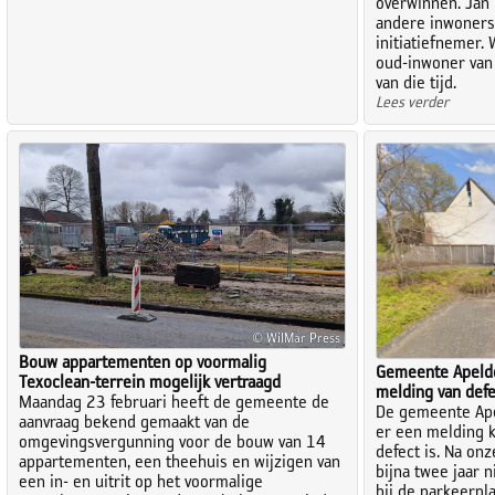
overwinnen. Jan 
andere inwoners
initiatiefnemer
oud-inwoner van
van die tijd.
Lees verder
© WilMar Press
Bouw appartementen op voormalig
Gemeente Apeldo
Texoclean-terrein mogelijk vertraagd
melding van defe
Maandag 23 februari heeft de gemeente de
De gemeente Apel
aanvraag bekend gemaakt van de
er een melding k
omgevingsvergunning voor de bouw van 14
defect is. Na onz
appartementen, een theehuis en wijzigen van
bijna twee jaar 
een in- en uitrit op het voormalige
bij de parkeerpl