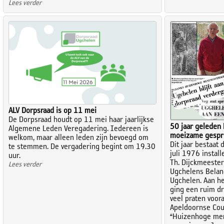
Lees verder
ALV Dorpsraad is op 11 mei
De Dorpsraad houdt op 11 mei haar jaarlijkse
50 jaar geleden
Algemene Leden Veregadering. Iedereen is
moeizame gespr
welkom, maar alleen leden zijn bevoegd om
Dit jaar bestaat 
te stemmen. De vergadering begint om 19.30
juli 1976 instal
uur.
Th. Dijckmeester
Lees verder
Ugchelens Belan
Ugchelen. Aan he
ging een ruim dr
veel praten voor
Apeldoornse Cou
“Huizenhoge meni