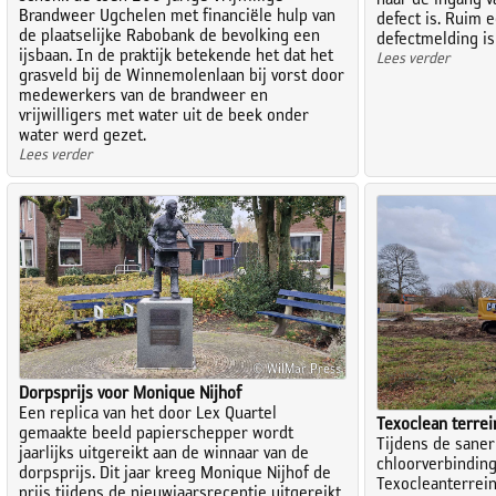
naar de ingang v
Brandweer Ugchelen met financiële hulp van
defect is. Ruim e
de plaatselijke Rabobank de bevolking een
defectmelding is
ijsbaan. In de praktijk betekende het dat het
Lees verder
grasveld bij de Winnemolenlaan bij vorst door
medewerkers van de brandweer en
vrijwilligers met water uit de beek onder
water werd gezet.
Lees verder
© WilMar Press
Dorpsprijs voor Monique Nijhof
Een replica van het door Lex Quartel
Texoclean terrei
gemaakte beeld papierschepper wordt
Tijdens de saner
jaarlijks uitgereikt aan de winnaar van de
chloorverbinding
dorpsprijs. Dit jaar kreeg Monique Nijhof de
Texocleanterrei
prijs tijdens de nieuwjaarsreceptie uitgereikt