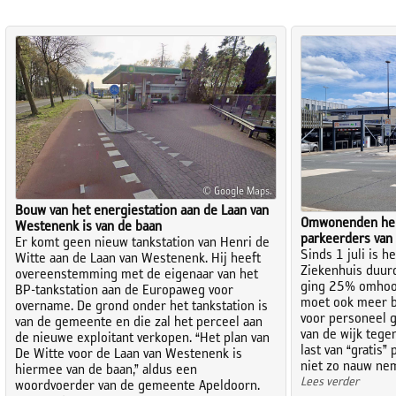
© Google Maps.
Bouw van het energiestation aan de Laan van
Omwonenden hebb
Westenenk is van de baan
parkeerders van
Er komt geen nieuw tankstation van Henri de
Sinds 1 juli is h
Witte aan de Laan van Westenenk. Hij heeft
Ziekenhuis duur
overeenstemming met de eigenaar van het
ging 25% omhoog
BP-tankstation aan de Europaweg voor
moet ook meer be
overname. De grond onder het tankstation is
voor personeel g
van de gemeente en die zal het perceel aan
van de wijk tege
de nieuwe exploitant verkopen. “Het plan van
last van “gratis”
De Witte voor de Laan van Westenenk is
niet zo nauw ne
hiermee van de baan,” aldus een
Lees verder
woordvoerder van de gemeente Apeldoorn.