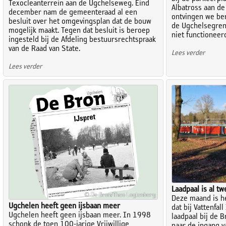
Texocleanterrein aan de Ugchelseweg. Eind
Albatross aan d
december nam de gemeenteraad al een
ontvingen we ber
besluit over het omgevingsplan dat de bouw
de Ugchelsegren
mogelijk maakt. Tegen dat besluit is beroep
niet functioneer
ingesteld bij de Afdeling bestuursrechtspraak
van de Raad van State.
Lees verder
Lees verder
Laadpaal is al tw
© De Bron/Theo Logtenberg
Deze maand is he
Ugchelen heeft geen ijsbaan meer
dat bij Vattenfal
Ugchelen heeft geen ijsbaan meer. In 1998
laadpaal bij de 
schonk de toen 100-jarige Vrijwillige