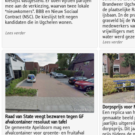
kieslijst vastgesteld. Er doen vijftien partijen
Brandweer Ugche
mee aan de verkiezing, waarvan twee lokale
de plaatselijke 
“nieuwkomers”. BBB en Nieuw Sociaal
ijsbaan. In de pr
Contract (NSC). De kieslijst telt negen
grasveld bij de 
kandidaten die in Ugchelen wonen.
medewerkers va
vrijwilligers me
Lees verder
water werd gezet
Lees verder
Dorpsprijs voor 
© Google Maps
Een replica van 
Raad van State veegt bezwaren tegen GF
gemaakte beeld 
afvalcontainer resoluut van tafel
jaarlijks uitgere
De gemeente Apeldoorn mag een
dorpsprijs. Dit 
afvalcontainer voor groente- en fruitafval
prijs tijdens de 