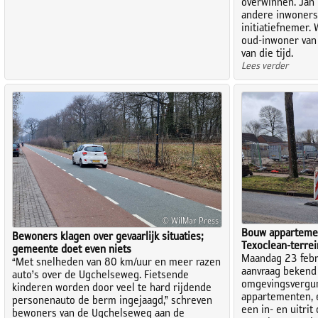
overwinnen. Jan 
andere inwoners
initiatiefnemer
oud-inwoner van
van die tijd.
Lees verder
© WilMar Press
Bouw apparteme
Bewoners klagen over gevaarlijk situaties;
Texoclean-terrei
gemeente doet even niets
Maandag 23 febr
“Met snelheden van 80 km/uur en meer razen
aanvraag bekend
auto’s over de Ugchelseweg. Fietsende
omgevingsvergun
kinderen worden door veel te hard rijdende
appartementen, e
personenauto de berm ingejaagd,” schreven
een in- en uitrit
bewoners van de Ugchelseweg aan de