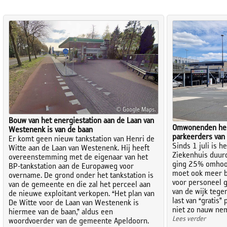
© Google Maps.
Bouw van het energiestation aan de Laan van
Omwonenden hebb
Westenenk is van de baan
parkeerders van
Er komt geen nieuw tankstation van Henri de
Sinds 1 juli is h
Witte aan de Laan van Westenenk. Hij heeft
Ziekenhuis duur
overeenstemming met de eigenaar van het
ging 25% omhoog
BP-tankstation aan de Europaweg voor
moet ook meer be
overname. De grond onder het tankstation is
voor personeel g
van de gemeente en die zal het perceel aan
van de wijk tege
de nieuwe exploitant verkopen. “Het plan van
last van “gratis”
De Witte voor de Laan van Westenenk is
niet zo nauw ne
hiermee van de baan,” aldus een
Lees verder
woordvoerder van de gemeente Apeldoorn.