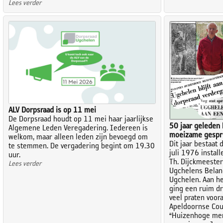
Lees verder
ALV Dorpsraad is op 11 mei
De Dorpsraad houdt op 11 mei haar jaarlijkse
50 jaar geleden
Algemene Leden Veregadering. Iedereen is
moeizame gespr
welkom, maar alleen leden zijn bevoegd om
Dit jaar bestaat 
te stemmen. De vergadering begint om 19.30
juli 1976 instal
uur.
Th. Dijckmeester
Lees verder
Ugchelens Belan
Ugchelen. Aan he
ging een ruim dr
veel praten voor
Apeldoornse Cou
“Huizenhoge meni